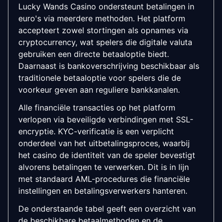
Lucky Wands Casino ondersteunt betalingen in
euro's via meerdere methoden. Het platform
accepteert zowel stortingen als opnames via
cryptocurrency, wat spelers die digitale valuta
gebruiken een directe betaaloptie biedt.
Daarnaast is bankoverschrijving beschikbaar als
traditionele betaaloptie voor spelers die de
voorkeur geven aan reguliere bankkanalen.
Alle financiële transacties op het platform
verlopen via beveiligde verbindingen met SSL-
encryptie. KYC-verificatie is een verplicht
onderdeel van het uitbetalingsproces, waarbij
het casino de identiteit van de speler bevestigt
alvorens betalingen te verwerken. Dit is in lijn
met standaard AML-procedures die financiële
instellingen en betalingsverwerkers hanteren.
De onderstaande tabel geeft een overzicht van
de beschikbare betaalmethoden en de