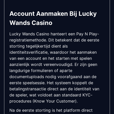
Account Aanmaken Bij Lucky
Wands Casino
Lucky Wands Casino hanteert een Pay N Play-
registratiemethode. Dit betekent dat de eerste
storting tegelijkertijd dient als
identiteitsverificatie, waardoor het aanmaken
van een account en het starten met spelen
aanzienlijk wordt vereenvoudigd. Er zijn geen
langdurige formulieren of aparte
documentuploads nodig voorafgaand aan de
eerste speelsessie. Het systeem koppelt de
betalingstransactie direct aan de identiteit van
de speler, wat voldoet aan standaard KYC-
procedures (Know Your Customer).
Na de eerste storting is het platform direct