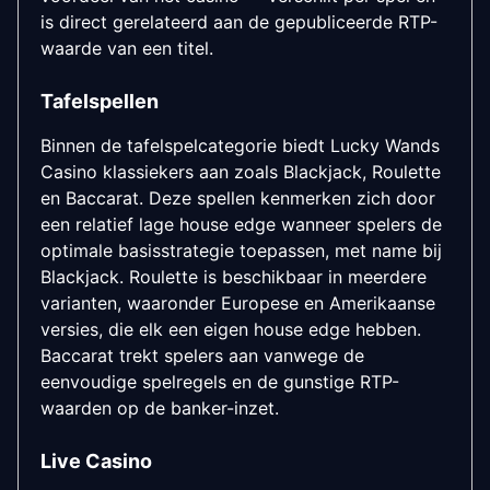
is direct gerelateerd aan de gepubliceerde RTP-
waarde van een titel.
Tafelspellen
Binnen de tafelspelcategorie biedt Lucky Wands
Casino klassiekers aan zoals Blackjack, Roulette
en Baccarat. Deze spellen kenmerken zich door
een relatief lage house edge wanneer spelers de
optimale basisstrategie toepassen, met name bij
Blackjack. Roulette is beschikbaar in meerdere
varianten, waaronder Europese en Amerikaanse
versies, die elk een eigen house edge hebben.
Baccarat trekt spelers aan vanwege de
eenvoudige spelregels en de gunstige RTP-
waarden op de banker-inzet.
Live Casino