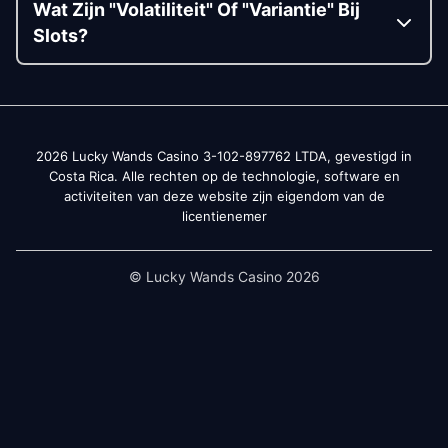
Wat Zijn "volatiliteit" Of "variantie" Bij
Slots?
2026 Lucky Wands Casino 3-102-897762 LTDA, gevestigd in
Costa Rica. Alle rechten op de technologie, software en
activiteiten van deze website zijn eigendom van de
licentienemer
© Lucky Wands Casino 2026