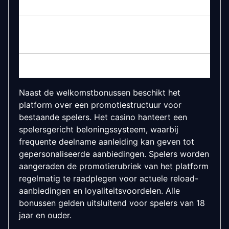
Welkomstbonus Optie 2
200% tot €1.500
Minimumleeftijd voor
18 jaar
bonussen
Munteenheid
Euro (€)
Naast de welkomstbonussen beschikt het
platform over een promotiestructuur voor
bestaande spelers. Het casino hanteert een
spelersgericht beloningssysteem, waarbij
frequente deelname aanleiding kan geven tot
gepersonaliseerde aanbiedingen. Spelers worden
aangeraden de promotierubriek van het platform
regelmatig te raadplegen voor actuele reload-
aanbiedingen en loyaliteitsvoordelen. Alle
bonussen gelden uitsluitend voor spelers van 18
jaar en ouder.