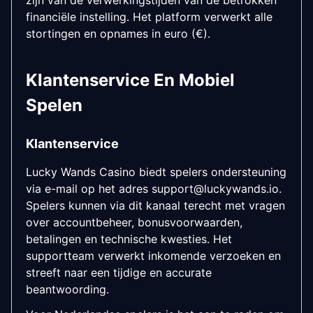
financiële instelling. Het platform verwerkt alle
stortingen en opnames in euro (€).
Klantenservice En Mobiel
Spelen
Klantenservice
Lucky Wands Casino biedt spelers ondersteuning
via e-mail op het adres
support@luckywands.io
.
Spelers kunnen via dit kanaal terecht met vragen
over accountbeheer, bonusvoorwaarden,
betalingen en technische kwesties. Het
supportteam verwerkt inkomende verzoeken en
streeft naar een tijdige en accurate
beantwoording.